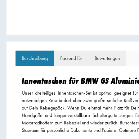
Beschreibung
Passend für
Bewertungen
Innentaschen für BMW GS Alumini
Unser dreiteiliges Innentaschen-Set ist optimal geeignet
notwendigen Reisebedarf über zwei große seitliche Reißvers
auf Dein Reisegepäck. Wenn Du einmal mehr Platz für Deine 
Handgriffe und längenverstellbare Schultergurte sorgen f
Motorradkoffern zum Reiseziel und wieder zurück. Rutschfes
Stauraum für persönliche Dokumente und Papiere. Getmore Pa