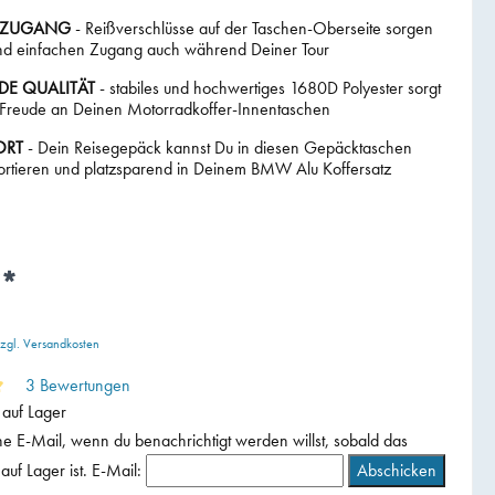
R ZUGANG
- Reißverschlüsse auf der Taschen-Oberseite sorgen
und einfachen Zugang auch während Deiner Tour
E QUALITÄT
- stabiles und hochwertiges 1680D Polyester sorgt
e Freude an Deinen Motorradkoffer-Innentaschen
ORT
- Dein Reisegepäck kannst Du in diesen Gepäcktaschen
rtieren und platzsparend in Deinem BMW Alu Koffersatz
€*
zzgl. Versandkosten
3 Bewertungen
 auf Lager
e E-Mail, wenn du benachrichtigt werden willst, sobald das
auf Lager ist.
E-Mail:
Abschicken