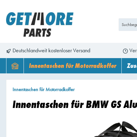
Deutschlandweit kostenloser Versand
Ver
Innentaschen für Motorradkoffer
Zus
für BMW
Innentaschen für Motorradkoffer
für Ducati
Innentaschen für BMW GS Al
für Harley Davidson
für Honda
für KTM